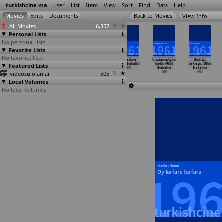
turkishcine.ma
User
List
Item
View
Sort
Find
Data
Help
View Info
All Movies
6,357
Personal Lists
No personal lists
Favorite Lists
No favorite lists
Kolsuz bebek
Bir bahar
Bir yaz yagmuru
Iki yetime
Unutamadigim
Ümitsiz
Featured Lists
(Münir Hayri
aksami (Orhan
(Orhan Elmas)
(Ülkü Erakalin)
kadin (Ülkü
bekleyis (Ülkü
Egeli)
Elmas)
1961
1961
Erakalin)
Erakalin)
videosu olanlar
1961
1961
505
1961
1961
Local Volumes
No local volumes