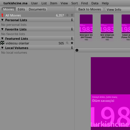
turkishcine.ma
User
List
Item
View
Sort
Find
Data
Help
View Info
All Movies
6,357
Personal Lists
No personal lists
Favorite Lists
No favorite lists
zrailin
Ah su kadinlar
Anlatamadim
Günahkar (Yücel
Sekerpare kiz
Seni seviyorum
Çoban yi
çileri (T.
Featured Lists
(Yücel
(Yücel
Uçanoglu)
(Atif Yilmaz)
(Atif Yilmaz)
(Yunus Yi
ret Uçak)
Uçanoglu)
Uçanoglu)
1983
1983
1983
1983
1983
videosu olanlar
1983
1983
505
Local Volumes
No local volumes