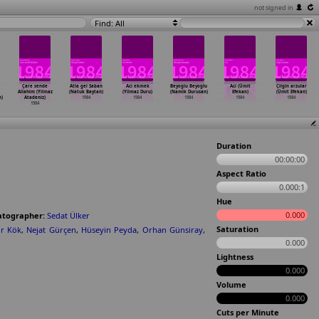
not signed in
Find: All
Çare sende
Atla gel Saban
Aci ekmek
Beyoglu Beyoglu
Aci (Ümit
Çilgin arzular
Allahim (Yilmaz
(Natuk Baytan)
(Yilmaz Duru)
(Namik Durusan)
Efekan)
(Ümit Efekan)
)
Atadeniz)
1984
1984
1984
1984
1984
1984
Duration
00:00:00
Aspect Ratio
0.000:1
Hue
0.000
tographer:
Sedat Ülker
Saturation
ir Kök
,
Nejat Gürçen
,
Hüseyin Peyda
,
Orhan Günsiray
,
0.000
Lightness
0.000
Volume
0.000
Cuts per Minute