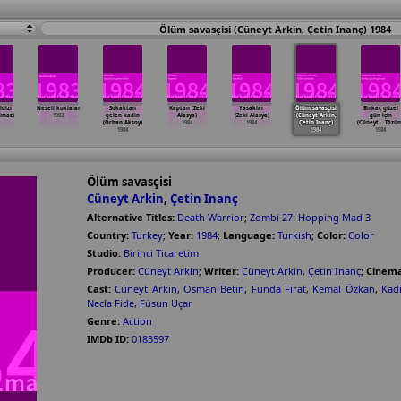
Ölüm savasçisi (Cüneyt Arkin, Çetin Inanç) 1984
ldizi
Neseli kuklalar
Sokaktan
Kaptan (Zeki
Yasaklar
Ölüm savasçisi
Birkaç güzel
lmaz)
1983
gelen kadin
Alasya)
(Zeki Alasya)
(Cüneyt Arkin,
gün için
(Orhan Aksoy)
1984
1984
Çetin Inanç)
(Cüneyt
…
Tözüm
1984
1984
1984
Ölüm savasçisi
Cüneyt Arkin
,
Çetin Inanç
Alternative Titles:
Death Warrior
;
Zombi 27: Hopping Mad 3
Country:
Turkey
;
Year:
1984
;
Language:
Turkish
;
Color:
Color
Studio:
Birinci Ticaretim
Producer:
Cüneyt Arkin
;
Writer:
Cüneyt Arkin
,
Çetin Inanç
;
Cinema
Cast:
Cüneyt Arkin
,
Osman Betin
,
Funda Firat
,
Kemal Özkan
,
Kad
Necla Fide
,
Füsun Uçar
Genre:
Action
IMDb ID:
0183597