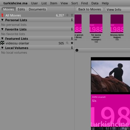
turkishcine.ma
User
List
Item
View
Sort
Find
Data
Help
View Info
All Movies
6,357
Personal Lists
No personal lists
Favorite Lists
No favorite lists
Yasamak (Aram
Sadik dost
Agliyorum
Küçüksün yavrum
Tek basina
Dolunay (Sahin
Featured Lists
Gülyüz)
(Tufan Güner)
(Temel Gürsu)
(Temel Gürsu)
(Ahmet
Kaygun)
1988
1988
1988
1988
Hossöyler)
1988
videosu olanlar
505
1988
Local Volumes
No local volumes