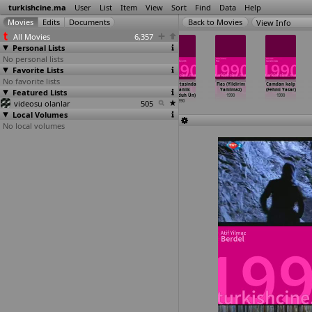
turkishcine.ma
User
List
Item
View
Sort
Find
Data
Help
View Info
All Movies
6,357
Personal Lists
No personal lists
Favorite Lists
No favorite lists
Yalniz
Aci kader
Bütün kapilar
Gün ortasinda
Flas (Yildirim
Camdan kalp
Featured Lists
degilsiniz
(Yücel
kapaliydi
karanlik
Yanilmaz)
(Fehmi Yasar)
(Mesut Uçakan)
Uçanoglu)
(Memduh Ün)
(Memduh Ün)
1990
1990
videosu olanlar
1990
1990
1990
505
1990
Local Volumes
No local volumes