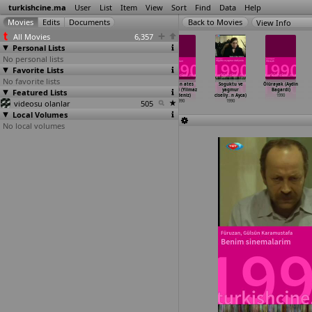
turkishcine.ma
User
List
Item
View
Sort
Find
Data
Help
View Info
All Movies
6,357
Personal Lists
No personal lists
Favorite Lists
No favorite lists
Günesi
Hasanboguldu
Dün bugün
Afacan ates
Soguktu ve
Ölürayak (Aydin
Featured Lists
göremeden
(Orhan Aksoy)
(Zeki Alasya)
parçasi (Yilmaz
yagmur
Bagardi)
(Ahmet Akinci)
1990
1990
Atadeniz)
ciseliy
…
n Ayca)
1990
videosu olanlar
1990
505
1990
1990
Local Volumes
No local volumes