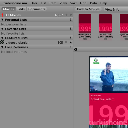
turkishcine.ma
User
List
Item
View
Sort
Find
Data
Help
View Info
All Movies
6,357
Personal Lists
No personal lists
Favorite Lists
No favorite lists
lli Kemal
Bir rüya gibi
Sensizlige
Sira bende
Yaman gazeteci
Sekizinci saat
Dügüm (G
uz Gözen)
Featured Lists
(Oguz Gözen)
isyan (Oguz
(Oguz Gözen)
(Oguz Gözen)
(Cemal Gözütok)
Güney
1995
1995
Gözen)
1995
1995
1995
1995
videosu olanlar
1995
505
Local Volumes
No local volumes