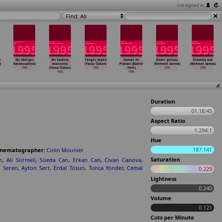
not signed in
Find: All
e
Zoi (Giorgos
Bir kadinin
Yengec sepeti
Sisman ile
Kader yolcusu
Ölümsüz ask
)
Katakouzinos)
anatomisi
(Yavuz Özkan)
Pisman (Bülent
(Mehmet Samsa)
(Mehmet Samsa)
1995
(Yavuz Özkan)
1995
Pelit)
1995
1995
1995
1995
Duration
01:18:45
Aspect Ratio
1.294:1
Hue
187.141
inematographer:
Colin Mounier
Saturation
n
,
Ali Sürmeli
,
Süeda Can
,
Erkan Can
,
Civan Canova
,
 Seren
,
Ayton Sert
,
Erdal Tosun
,
Tunca Yönder
,
Cemal
0.229
Lightness
0.240
Volume
0.121
Cuts per Minute