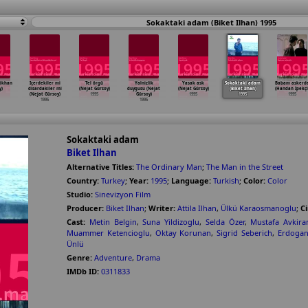
Sokaktaki adam (Biket Ilhan) 1995
ökhan
Içerdekiler mi
Tel örgü
Yalnizlik
Yasak ask
Sokaktaki adam
Babam askerd
)
disardakiler mi
(Nejat Gürsoy)
duygusu (Nejat
(Nejat Gürsoy)
(Biket Ilhan)
(Handan Ipekçi
(Nejat Gürsoy)
1995
Gürsoy)
1995
1995
1995
1995
1995
Sokaktaki adam
Biket Ilhan
Alternative Titles:
The Ordinary Man
;
The Man in the Street
Country:
Turkey
;
Year:
1995
;
Language:
Turkish
;
Color:
Color
Studio:
Sinevizyon Film
Producer:
Biket Ilhan
;
Writer:
Attila Ilhan
,
Ülkü Karaosmanoglu
;
C
Cast:
Metin Belgin
,
Suna Yildizoglu
,
Selda Özer
,
Mustafa Avkira
Muammer Ketencioglu
,
Oktay Korunan
,
Sigrid Seberich
,
Erdogan
Ünlü
Genre:
Adventure
,
Drama
IMDb ID:
0311833