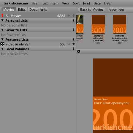
turkishcine.ma
User
List
Item
View
Sort
Find
Data
Help
View Info
All Movies
6,357
Personal Lists
No personal lists
Favorite Lists
No favorite lists
Geçici (Nail
Yanlis zaman
Adem'in
Riza (Tayfun
Zeynep'in
Filmlerde
Featured Lists
Pelivan)
yolculari
trenleri (Baris
Pirselimoglu)
sekiz günü
kaybolan sesler
2007
(Aren Perdeci)
Pirhasan)
2007
(Cemal San)
ve sark
…
cioglu)
videosu olanlar
2007
2007
505
2007
2007
Local Volumes
No local volumes